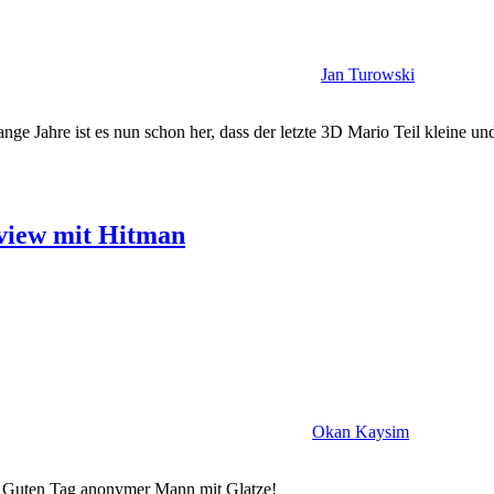
Jan Turowski
ge Jahre ist es nun schon her, dass der letzte 3D Mario Teil kleine un
rview mit Hitman
Okan Kaysim
7. Guten Tag anonymer Mann mit Glatze!