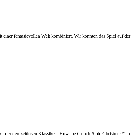
 einer fantasievollen Welt kombiniert. Wir konnten das Spiel auf der
t, der den zeitlosen Klassiker „How the Grinch Stole Christmas!“ in