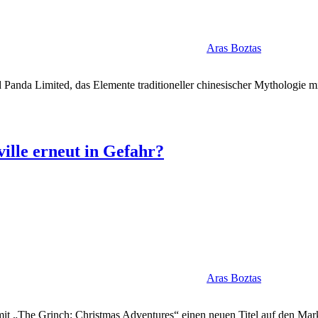
Aras Boztas
anda Limited, das Elemente traditioneller chinesischer Mythologie mit
lle erneut in Gefahr?
Aras Boztas
it „The Grinch: Christmas Adventures“ einen neuen Titel auf den Mark