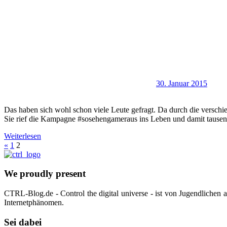
30. Januar 2015
Das haben sich wohl schon viele Leute gefragt. Da durch die verschi
Sie rief die Kampagne #sosehengameraus ins Leben und damit tausen
Weiterlesen
Seitennummerierung
Vorherige
«
1
2
Beiträge
der
Beiträge
We proudly present
CTRL-Blog.de - Control the digital universe - ist von Jugendlichen
Internetphänomen.
Sei dabei