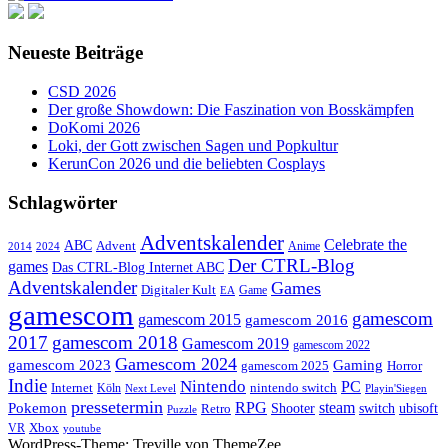
Neueste Beiträge
CSD 2026
Der große Showdown: Die Faszination von Bosskämpfen
DoKomi 2026
Loki, der Gott zwischen Sagen und Popkultur
KerunCon 2026 und die beliebten Cosplays
Schlagwörter
Adventskalender
Celebrate the
ABC
Advent
2024
Anime
2014
Der CTRL-Blog
games
Das CTRL-Blog Internet ABC
Adventskalender
Games
Digitaler Kult
Game
EA
gamescom
gamescom
gamescom 2015
gamescom 2016
2017
gamescom 2018
Gamescom 2019
gamescom 2022
Gamescom 2024
gamescom 2023
Gaming
gamescom 2025
Horror
Indie
Nintendo
PC
Internet
nintendo switch
Köln
Playin'Siegen
Next Level
pressetermin
RPG
steam
Pokemon
switch
ubisoft
Shooter
Retro
Puzzle
Xbox
VR
youtube
WordPress-Theme: Treville von ThemeZee.