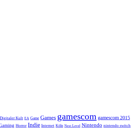
gamescom
Games
gamescom 2015
Digitaler Kult
Game
EA
Indie
Nintendo
Gaming
Horror
Internet
nintendo switch
Köln
Next Level