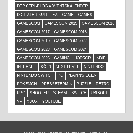
DER CTRL-BLOG ADVENTSKALENDER
DIGITALER KULT
EA
GAME
GAMES
GAMESCOM
GAMESCOM 2015
GAMESCOM 2016
GAMESCOM 2017
GAMESCOM 2018
GAMESCOM 2019
GAMESCOM 2022
GAMESCOM 2023
GAMESCOM 2024
GAMESCOM 2025
GAMING
HORROR
INDIE
INTERNET
KÖLN
NEXT LEVEL
NINTENDO
NINTENDO SWITCH
PC
PLAYIN'SIEGEN
POKEMON
PRESSETERMIN
PUZZLE
RETRO
RPG
SHOOTER
STEAM
SWITCH
UBISOFT
VR
XBOX
YOUTUBE