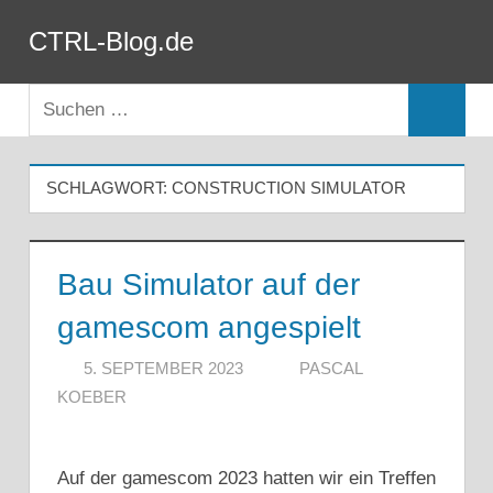
Zum
CTRL-Blog.de
Inhalt
Menü
springen
Suchen
Suchen
nach:
SCHLAGWORT:
CONSTRUCTION SIMULATOR
Bau Simulator auf der
gamescom angespielt
5. SEPTEMBER 2023
PASCAL
KOEBER
Auf der gamescom 2023 hatten wir ein Treffen