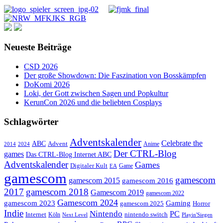
Neueste Beiträge
CSD 2026
Der große Showdown: Die Faszination von Bosskämpfen
DoKomi 2026
Loki, der Gott zwischen Sagen und Popkultur
KerunCon 2026 und die beliebten Cosplays
Schlagwörter
Adventskalender
Celebrate the
ABC
Advent
2024
Anime
2014
Der CTRL-Blog
games
Das CTRL-Blog Internet ABC
Adventskalender
Games
Digitaler Kult
Game
EA
gamescom
gamescom
gamescom 2015
gamescom 2016
2017
gamescom 2018
Gamescom 2019
gamescom 2022
Gamescom 2024
gamescom 2023
Gaming
gamescom 2025
Horror
Indie
Nintendo
PC
Internet
nintendo switch
Köln
Playin'Siegen
Next Level