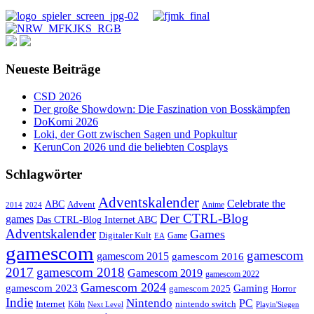
Neueste Beiträge
CSD 2026
Der große Showdown: Die Faszination von Bosskämpfen
DoKomi 2026
Loki, der Gott zwischen Sagen und Popkultur
KerunCon 2026 und die beliebten Cosplays
Schlagwörter
Adventskalender
Celebrate the
ABC
Advent
2024
Anime
2014
Der CTRL-Blog
games
Das CTRL-Blog Internet ABC
Adventskalender
Games
Digitaler Kult
Game
EA
gamescom
gamescom
gamescom 2015
gamescom 2016
2017
gamescom 2018
Gamescom 2019
gamescom 2022
Gamescom 2024
gamescom 2023
Gaming
gamescom 2025
Horror
Indie
Nintendo
PC
Internet
nintendo switch
Köln
Playin'Siegen
Next Level