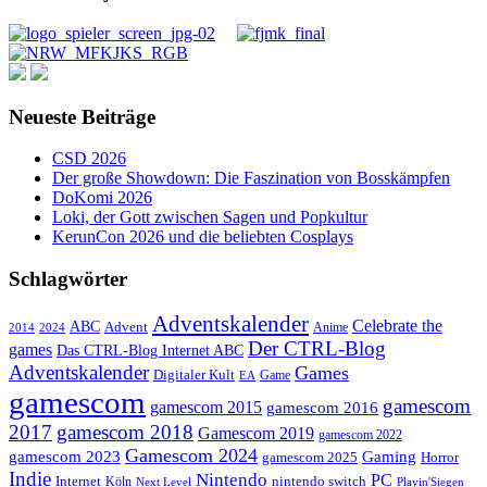
Neueste Beiträge
CSD 2026
Der große Showdown: Die Faszination von Bosskämpfen
DoKomi 2026
Loki, der Gott zwischen Sagen und Popkultur
KerunCon 2026 und die beliebten Cosplays
Schlagwörter
Adventskalender
Celebrate the
ABC
Advent
2024
Anime
2014
Der CTRL-Blog
games
Das CTRL-Blog Internet ABC
Adventskalender
Games
Digitaler Kult
Game
EA
gamescom
gamescom
gamescom 2015
gamescom 2016
2017
gamescom 2018
Gamescom 2019
gamescom 2022
Gamescom 2024
gamescom 2023
Gaming
gamescom 2025
Horror
Indie
Nintendo
PC
Internet
nintendo switch
Köln
Playin'Siegen
Next Level