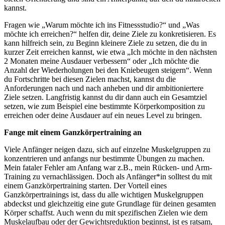
kannst.
Fragen wie „Warum möchte ich ins Fitnessstudio?“ und „Was
möchte ich erreichen?“ helfen dir, deine Ziele zu konkretisieren. Es
kann hilfreich sein, zu Beginn kleinere Ziele zu setzen, die du in
kurzer Zeit erreichen kannst, wie etwa „Ich möchte in den nächsten
2 Monaten meine Ausdauer verbessern“ oder „Ich möchte die
Anzahl der Wiederholungen bei den Kniebeugen steigern“. Wenn
du Fortschritte bei diesen Zielen machst, kannst du die
Anforderungen nach und nach anheben und dir ambitioniertere
Ziele setzen. Langfristig kannst du dir dann auch ein Gesamtziel
setzen, wie zum Beispiel eine bestimmte Körperkomposition zu
erreichen oder deine Ausdauer auf ein neues Level zu bringen.
Fange mit einem Ganzkörpertraining an
Viele Anfänger neigen dazu, sich auf einzelne Muskelgruppen zu
konzentrieren und anfangs nur bestimmte Übungen zu machen.
Mein fataler Fehler am Anfang war z.B., mein Rücken- und Arm-
Training zu vernachlässigen. Doch als Anfänger*in solltest du mit
einem Ganzkörpertraining starten. Der Vorteil eines
Ganzkörpertrainings ist, dass du alle wichtigen Muskelgruppen
abdeckst und gleichzeitig eine gute Grundlage für deinen gesamten
Körper schaffst. Auch wenn du mit spezifischen Zielen wie dem
Muskelaufbau oder der Gewichtsreduktion beginnst, ist es ratsam,