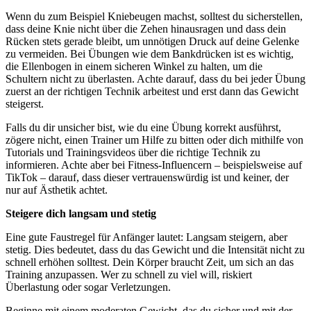
Wenn du zum Beispiel Kniebeugen machst, solltest du sicherstellen,
dass deine Knie nicht über die Zehen hinausragen und dass dein
Rücken stets gerade bleibt, um unnötigen Druck auf deine Gelenke
zu vermeiden. Bei Übungen wie dem Bankdrücken ist es wichtig,
die Ellenbogen in einem sicheren Winkel zu halten, um die
Schultern nicht zu überlasten. Achte darauf, dass du bei jeder Übung
zuerst an der richtigen Technik arbeitest und erst dann das Gewicht
steigerst.
Falls du dir unsicher bist, wie du eine Übung korrekt ausführst,
zögere nicht, einen Trainer um Hilfe zu bitten oder dich mithilfe von
Tutorials und Trainingsvideos über die richtige Technik zu
informieren. Achte aber bei Fitness-Influencern – beispielsweise auf
TikTok – darauf, dass dieser vertrauenswürdig ist und keiner, der
nur auf Ästhetik achtet.
Steigere dich langsam und stetig
Eine gute Faustregel für Anfänger lautet: Langsam steigern, aber
stetig. Dies bedeutet, dass du das Gewicht und die Intensität nicht zu
schnell erhöhen solltest. Dein Körper braucht Zeit, um sich an das
Training anzupassen. Wer zu schnell zu viel will, riskiert
Überlastung oder sogar Verletzungen.
Beginne mit einem moderaten Gewicht, das du sicher und mit der