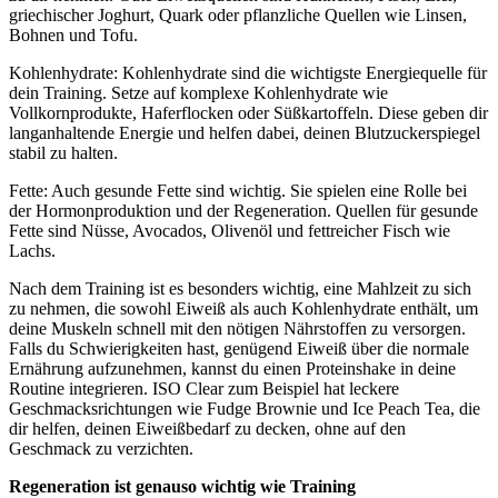
griechischer Joghurt, Quark oder pflanzliche Quellen wie Linsen,
Bohnen und Tofu.
Kohlenhydrate: Kohlenhydrate sind die wichtigste Energiequelle für
dein Training. Setze auf komplexe Kohlenhydrate wie
Vollkornprodukte, Haferflocken oder Süßkartoffeln. Diese geben dir
langanhaltende Energie und helfen dabei, deinen Blutzuckerspiegel
stabil zu halten.
Fette: Auch gesunde Fette sind wichtig. Sie spielen eine Rolle bei
der Hormonproduktion und der Regeneration. Quellen für gesunde
Fette sind Nüsse, Avocados, Olivenöl und fettreicher Fisch wie
Lachs.
Nach dem Training ist es besonders wichtig, eine Mahlzeit zu sich
zu nehmen, die sowohl Eiweiß als auch Kohlenhydrate enthält, um
deine Muskeln schnell mit den nötigen Nährstoffen zu versorgen.
Falls du Schwierigkeiten hast, genügend Eiweiß über die normale
Ernährung aufzunehmen, kannst du einen Proteinshake in deine
Routine integrieren. ISO Clear zum Beispiel hat leckere
Geschmacksrichtungen wie Fudge Brownie und Ice Peach Tea, die
dir helfen, deinen Eiweißbedarf zu decken, ohne auf den
Geschmack zu verzichten.
Regeneration ist genauso wichtig wie Training