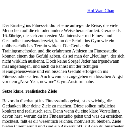
Hoi Wan Chan
Der Einstieg ins Fitnessstudio ist eine aufregende Reise, die viele
Menschen auf die ein oder andere Weise herausfordert. Gerade als
16-Jährige, die sich zum ersten Mal intensiver mit Fitness und
Gesundheit auseinandersetzt, kann der Schritt ins Gym wie ein
unübersichtliches Terrain wirken. Die Geräte, die
Trainingsmethoden und die erfahrenen Athleten im Fitnessstudio
können einem das Gefühl geben, als sei man der „Neuling“, der sich
nicht wirklich auskennt. Doch keine Sorge! Jeder hat irgendwann
mal angefangen, und auch du kannst mit der richtigen
Herangehensweise und ein bisschen Geduld erfolgreich ins
Fitnessstudio starten. Auch wenn ich zugegeben ein bisschen Angst
vor dem „New Year, new me“ Gym-Ansturm habe.
Setze klare, realistische Ziele
Bevor du überhaupt ins Fitnessstudio gehst, ist es wichtig, dir
Gedanken über deine Ziele zu machen. Diese sollten möglichst
konkret und realistisch sein. Denn wenn du eine klare Vorstellung
davon hast, warum du ins Fitnessstudio gehst und was du erreichen
möchtest, fällt es dir wesentlich leichter, motiviert zu bleiben. Ziele
bieten Orientierung und sind ein Ankerpunkt, auf den du hinarbeiten