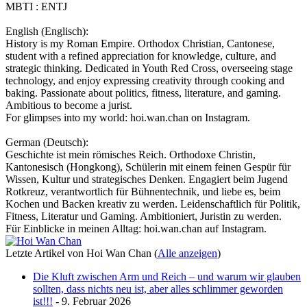
MBTI : ENTJ
English (Englisch):
History is my Roman Empire. Orthodox Christian, Cantonese,
student with a refined appreciation for knowledge, culture, and
strategic thinking. Dedicated in Youth Red Cross, overseeing stage
technology, and enjoy expressing creativity through cooking and
baking. Passionate about politics, fitness, literature, and gaming.
Ambitious to become a jurist.
For glimpses into my world: hoi.wan.chan on Instagram.
German (Deutsch):
Geschichte ist mein römisches Reich. Orthodoxe Christin,
Kantonesisch (Hongkong), Schülerin mit einem feinen Gespür für
Wissen, Kultur und strategisches Denken. Engagiert beim Jugend
Rotkreuz, verantwortlich für Bühnentechnik, und liebe es, beim
Kochen und Backen kreativ zu werden. Leidenschaftlich für Politik,
Fitness, Literatur und Gaming. Ambitioniert, Juristin zu werden.
Für Einblicke in meinen Alltag: hoi.wan.chan auf Instagram.
Letzte Artikel von Hoi Wan Chan
(
Alle anzeigen
)
Die Kluft zwischen Arm und Reich – und warum wir glauben
sollten, dass nichts neu ist, aber alles schlimmer geworden
ist!!!
- 9. Februar 2026