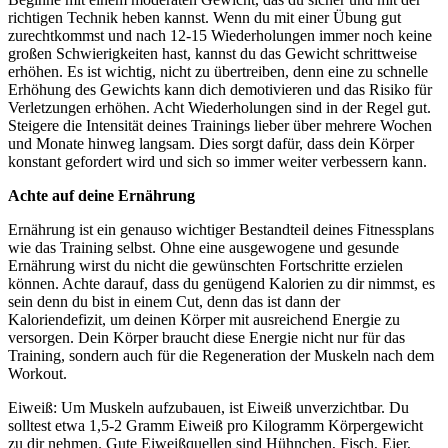
richtigen Technik heben kannst. Wenn du mit einer Übung gut
zurechtkommst und nach 12-15 Wiederholungen immer noch keine
großen Schwierigkeiten hast, kannst du das Gewicht schrittweise
erhöhen. Es ist wichtig, nicht zu übertreiben, denn eine zu schnelle
Erhöhung des Gewichts kann dich demotivieren und das Risiko für
Verletzungen erhöhen. Acht Wiederholungen sind in der Regel gut.
Steigere die Intensität deines Trainings lieber über mehrere Wochen
und Monate hinweg langsam. Dies sorgt dafür, dass dein Körper
konstant gefordert wird und sich so immer weiter verbessern kann.
Achte auf deine Ernährung
Ernährung ist ein genauso wichtiger Bestandteil deines Fitnessplans
wie das Training selbst. Ohne eine ausgewogene und gesunde
Ernährung wirst du nicht die gewünschten Fortschritte erzielen
können. Achte darauf, dass du genügend Kalorien zu dir nimmst, es
sein denn du bist in einem Cut, denn das ist dann der
Kaloriendefizit, um deinen Körper mit ausreichend Energie zu
versorgen. Dein Körper braucht diese Energie nicht nur für das
Training, sondern auch für die Regeneration der Muskeln nach dem
Workout.
Eiweiß: Um Muskeln aufzubauen, ist Eiweiß unverzichtbar. Du
solltest etwa 1,5-2 Gramm Eiweiß pro Kilogramm Körpergewicht
zu dir nehmen. Gute Eiweißquellen sind Hühnchen, Fisch, Eier,