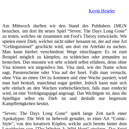
Kevin Heseler
Am Mittwoch durften wir den Stand des Publishers 1MGN
besuchen, um dort ihr neues Spiel “Seven: The Days Long Gone”
zu testen, welches sie zusammen mit Fool’s Theory entwickeln.
Wir
spielen einen Dieb, welcher nicht näher benannt ist, der auf eine Art
“Gefängnisinsel” geschickt wird, um dort ein Artefakt zu suchen.
Man kann hierbei verschiedene Wege einschlagen: Es ist zum
Beispiel möglich zu kämpfen, zu schleichen oder jemanden zu
bestechen. Das mussten wir sehr schnell selbst erfahren, denn ohne
Visa können wir nirgendwo hin. Visa sind, wie der Name schon
sagt, Passierscheine oder Visa auf der Insel. Falls man versucht,
ohne Visa an einen Ort zu kommen und eine Wache passiert, wird
man hart bestraft, manchmal sogar getötet. Jedoch kann man sich
sehr einfach an den Wachen vorbeischleichen, falls man entdeckt
wird, ist eine Verfolgungsjagd angesagt. Das Wichtigste ist, dass die
Spielfigur selbst ein Dieb ist und deshalb nur begrenzte
Kampffertigkeiten besitzt.
“Seven: The Days Long Gone” spielt lange Zeit nach einer
Apokalypse.
Die Welt ist liebevoll gestaltet, in einer Art “Comic-
Style”, von den kreativen Köpfen, welche auch bereits hinter dem
Leveldesign von “The Witcher 3: Wild Hunt” steckten. Das Spiel