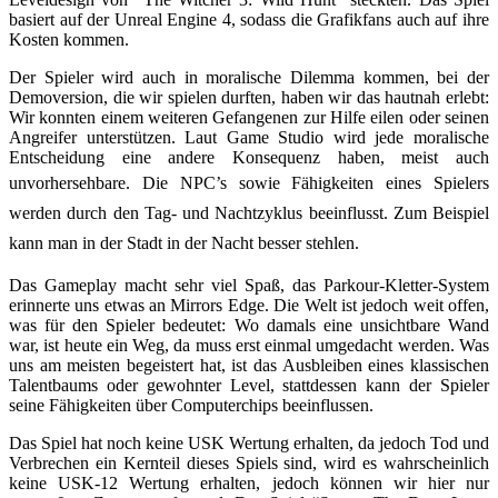
basiert auf der Unreal Engine 4, sodass die Grafikfans auch auf ihre
Kosten kommen.
Der Spieler wird auch in moralische Dilemma kommen, bei der
Demoversion, die wir spielen durften, haben wir das hautnah erlebt:
Wir konnten einem weiteren Gefangenen zur Hilfe eilen oder seinen
Angreifer unterstützen. Laut Game Studio wird jede moralische
Entscheidung eine andere Konsequenz haben, meist auch
unvorhersehbare.
Die NPC’s sowie Fähigkeiten eines Spielers
werden durch den Tag- und Nachtzyklus beeinflusst. Zum Beispiel
kann man in der Stadt in der Nacht besser stehlen.
Das Gameplay macht sehr viel Spaß, das Parkour-Kletter-System
erinnerte uns etwas an Mirrors Edge. Die Welt ist jedoch weit offen,
was für den Spieler bedeutet: Wo damals eine unsichtbare Wand
war, ist heute ein Weg, da muss erst einmal umgedacht werden.
Was
uns am meisten begeistert hat, ist das Ausbleiben eines klassischen
Talentbaums oder gewohnter Level, stattdessen kann der Spieler
seine Fähigkeiten über Computerchips beeinflussen.
Das Spiel hat noch keine USK Wertung erhalten, da jedoch Tod und
Verbrechen ein Kernteil dieses Spiels sind, wird es wahrscheinlich
keine USK-12 Wertung erhalten, jedoch können wir hier nur