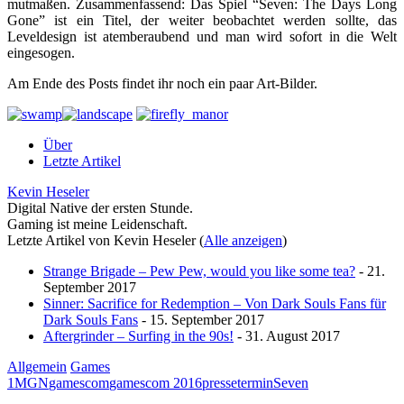
mutmaßen.
Zusammenfassend: Das Spiel “Seven: The Days Long
Gone” ist ein Titel, der weiter beobachtet werden sollte, das
Leveldesign ist atemberaubend und man wird sofort in die Welt
eingesogen.
Am Ende des Posts findet ihr noch ein paar Art-Bilder.
Über
Letzte Artikel
Kevin Heseler
Digital Native der ersten Stunde.
Gaming ist meine Leidenschaft.
Letzte Artikel von Kevin Heseler
(
Alle anzeigen
)
Strange Brigade – Pew Pew, would you like some tea?
- 21.
September 2017
Sinner: Sacrifice for Redemption – Von Dark Souls Fans für
Dark Souls Fans
- 15. September 2017
Aftergrinder – Surfing in the 90s!
- 31. August 2017
Allgemein
Games
1MGN
gamescom
gamescom 2016
pressetermin
Seven