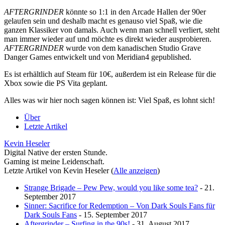
AFTERGRINDER
könnte so 1:1 in den Arcade Hallen der 90er
gelaufen sein und deshalb macht es genauso viel Spaß, wie die
ganzen Klassiker von damals. Auch wenn man schnell verliert, steht
man immer wieder auf und möchte es direkt wieder ausprobieren.
AFTERGRINDER
wurde von dem kanadischen Studio Grave
Danger Games entwickelt und von Meridian4 gepublished.
Es ist erhältlich auf Steam für 10€, außerdem ist ein Release für die
Xbox sowie die PS Vita geplant.
Alles was wir hier noch sagen können ist: Viel Spaß, es lohnt sich!
Über
Letzte Artikel
Kevin Heseler
Digital Native der ersten Stunde.
Gaming ist meine Leidenschaft.
Letzte Artikel von Kevin Heseler
(
Alle anzeigen
)
Strange Brigade – Pew Pew, would you like some tea?
- 21.
September 2017
Sinner: Sacrifice for Redemption – Von Dark Souls Fans für
Dark Souls Fans
- 15. September 2017
Aftergrinder – Surfing in the 90s!
- 31. August 2017