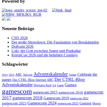
Powered by
Neueste Beiträge
CSD 2026
Der große Showdown: Die Faszination von Bosskämpfen
DoKomi 2026
Loki, der Gott zwischen Sagen und Popkultur
KerunCon 2026 und die beliebten Cosplays
Schlagwörter
Adventskalender
Celebrate the
ABC
Advent
2024
Anime
2014
Der CTRL-Blog
games
Das CTRL-Blog Internet ABC
Adventskalender
Games
Digitaler Kult
Game
EA
gamescom
gamescom
gamescom 2015
gamescom 2016
2017
gamescom 2018
Gamescom 2019
gamescom 2022
Gamescom 2024
gamescom 2023
Gaming
gamescom 2025
Horror