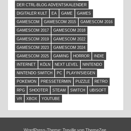
DER CTRL-BLOG ADVENTSKALENDER
DIGITALER KULT
EA
GAME
GAMES
GAMESCOM
GAMESCOM 2015
GAMESCOM 2016
GAMESCOM 2017
GAMESCOM 2018
GAMESCOM 2019
GAMESCOM 2022
GAMESCOM 2023
GAMESCOM 2024
GAMESCOM 2025
GAMING
HORROR
INDIE
INTERNET
KÖLN
NEXT LEVEL
NINTENDO
NINTENDO SWITCH
PC
PLAYIN'SIEGEN
POKEMON
PRESSETERMIN
PUZZLE
RETRO
RPG
SHOOTER
STEAM
SWITCH
UBISOFT
VR
XBOX
YOUTUBE
WordPress-Theme: Treville von ThemeZee.