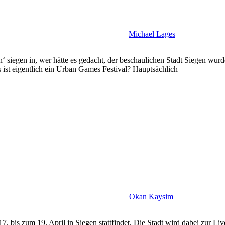
Michael Lages
n‘ siegen in, wer hätte es gedacht, der beschaulichen Stadt Siegen wur
 ist eigentlich ein Urban Games Festival? Hauptsächlich
Okan Kaysim
. bis zum 19. April in Siegen stattfindet. Die Stadt wird dabei zur Li