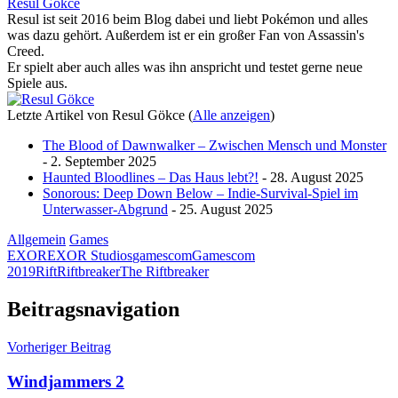
Resul Gökce
Resul ist seit 2016 beim Blog dabei und liebt Pokémon und alles
was dazu gehört. Außerdem ist er ein großer Fan von Assassin's
Creed.
Er spielt aber auch alles was ihn anspricht und testet gerne neue
Spiele aus.
Letzte Artikel von Resul Gökce
(
Alle anzeigen
)
The Blood of Dawnwalker – Zwischen Mensch und Monster
- 2. September 2025
Haunted Bloodlines – Das Haus lebt?!
- 28. August 2025
Sonorous: Deep Down Below – Indie-Survival-Spiel im
Unterwasser-Abgrund
- 25. August 2025
Allgemein
Games
EXOR
EXOR Studios
gamescom
Gamescom
2019
Rift
Riftbreaker
The Riftbreaker
Beitragsnavigation
Vorheriger Beitrag
Windjammers 2