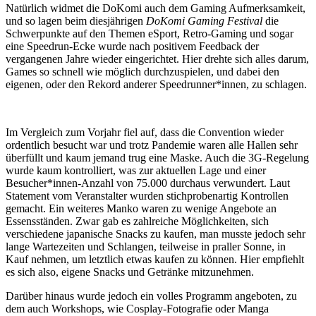
Natürlich widmet die DoKomi auch dem Gaming Aufmerksamkeit,
und so lagen beim diesjährigen
DoKomi Gaming Festival
die
Schwerpunkte auf den Themen eSport, Retro-Gaming und sogar
eine Speedrun-Ecke wurde nach positivem Feedback der
vergangenen Jahre wieder eingerichtet. Hier drehte sich alles darum,
Games so schnell wie möglich durchzuspielen, und dabei den
eigenen, oder den Rekord anderer Speedrunner*innen, zu schlagen.
Im Vergleich zum Vorjahr fiel auf, dass die Convention wieder
ordentlich besucht war und trotz Pandemie waren alle Hallen sehr
überfüllt und kaum jemand trug eine Maske. Auch die 3G-Regelung
wurde kaum kontrolliert, was zur aktuellen Lage und einer
Besucher*innen-Anzahl von 75.000 durchaus verwundert. Laut
Statement vom Veranstalter wurden stichprobenartig Kontrollen
gemacht. Ein weiteres Manko waren zu wenige Angebote an
Essensständen. Zwar gab es zahlreiche Möglichkeiten, sich
verschiedene japanische Snacks zu kaufen, man musste jedoch sehr
lange Wartezeiten und Schlangen, teilweise in praller Sonne, in
Kauf nehmen, um letztlich etwas kaufen zu können. Hier empfiehlt
es sich also, eigene Snacks und Getränke mitzunehmen.
Darüber hinaus wurde jedoch ein volles Programm angeboten, zu
dem auch Workshops, wie Cosplay-Fotografie oder Manga