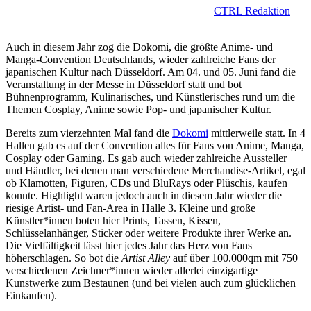
CTRL Redaktion
Auch in diesem Jahr zog die Dokomi, die größte Anime- und
Manga-Convention Deutschlands, wieder zahlreiche Fans der
japanischen Kultur nach Düsseldorf. Am 04. und 05. Juni fand die
Veranstaltung in der Messe in Düsseldorf statt und bot
Bühnenprogramm, Kulinarisches, und Künstlerisches rund um die
Themen Cosplay, Anime sowie Pop- und japanischer Kultur.
Bereits zum vierzehnten Mal fand die
Dokomi
mittlerweile statt. In 4
Hallen gab es auf der Convention alles für Fans von Anime, Manga,
Cosplay oder Gaming. Es gab auch wieder zahlreiche Aussteller
und Händler, bei denen man verschiedene Merchandise-Artikel, egal
ob Klamotten, Figuren, CDs und BluRays oder Plüschis, kaufen
konnte. Highlight waren jedoch auch in diesem Jahr wieder die
riesige Artist- und Fan-Area in Halle 3. Kleine und große
Künstler*innen boten hier Prints, Tassen, Kissen,
Schlüsselanhänger, Sticker oder weitere Produkte ihrer Werke an.
Die Vielfältigkeit lässt hier jedes Jahr das Herz von Fans
höherschlagen.
So bot die
Artist Alley
auf über 100.000qm mit 750
verschiedenen Zeichner*innen wieder allerlei einzigartige
Kunstwerke zum Bestaunen (und bei vielen auch zum glücklichen
Einkaufen).