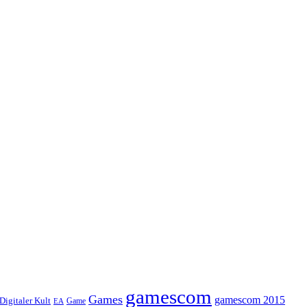
gamescom
Games
gamescom 2015
Digitaler Kult
Game
EA