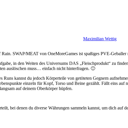
Maximilian Wettig
k of Rain. SWAP/MEAT von OneMoreGames ist spaßiges PVE-Geballer mi
Aufgabe, in den Weiten des Universums DAS „Fleischprodukt“ zu finde
ten auslöschen muss… einfach nicht hinterfragen. 🙂
 des Runs kannst du jedoch Körperteile von getöteten Gegnern aufnehmen
unkte einzeln für Kopf, Torso und Beine gezählt. Fällt eins auf null,
h langsam auf deinem Oberkörper hüpfen.
s verteilt, bei denen du diverse Währungen sammeln kannst, um dich auf