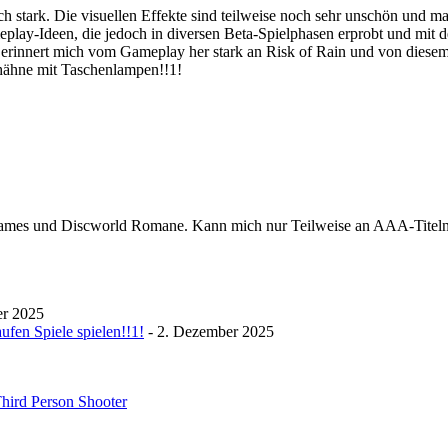
tark. Die visuellen Effekte sind teilweise noch sehr unschön und man
ameplay-Ideen, die jedoch in diversen Beta-Spielphasen erprobt und mi
rinnert mich vom Gameplay her stark an Risk of Rain und von diesem 
uthähne mit Taschenlampen!!1!
diegames und Discworld Romane. Kann mich nur Teilweise an AAA-Titel
er 2025
fen Spiele spielen!!1!
- 2. Dezember 2025
hird Person Shooter