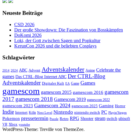
Neueste Beiträge
CSD 2026
Der große Showdown: Die Faszination von Bosskämpfen
DoKomi 2026
Loki, der Gott zwischen Sagen und Popkultur
KerunCon 2026 und die beliebten Cosplays
Schlagwörter
Adventskalender
Celebrate the
ABC
Advent
2024
Anime
2014
Der CTRL-Blog
games
Das CTRL-Blog Internet ABC
Adventskalender
Games
Digitaler Kult
Game
EA
gamescom
gamescom
gamescom 2015
gamescom 2016
2017
gamescom 2018
Gamescom 2019
gamescom 2022
Gamescom 2024
gamescom 2023
Gaming
gamescom 2025
Horror
Indie
Nintendo
PC
Internet
nintendo switch
Köln
Playin'Siegen
Next Level
pressetermin
RPG
steam
Pokemon
switch
ubisoft
Shooter
Retro
Puzzle
Xbox
VR
youtube
WordPress-Theme: Treville von ThemeZee.