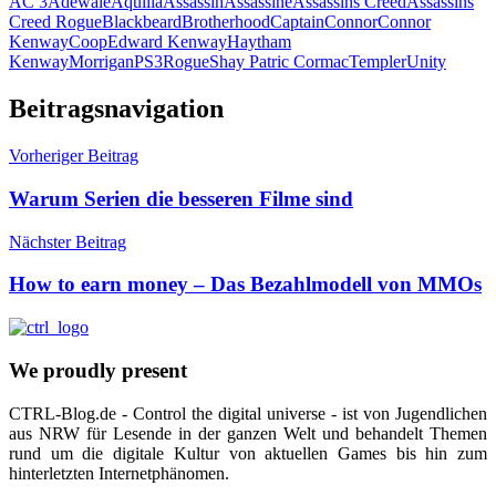
AC 3
Adewale
Aquilla
Assassin
Assassine
Assassins Creed
Assassins
Creed Rogue
Blackbeard
Brotherhood
Captain
Connor
Connor
Kenway
Coop
Edward Kenway
Haytham
Kenway
Morrigan
PS3
Rogue
Shay Patric Cormac
Templer
Unity
Beitragsnavigation
Vorheriger Beitrag
Warum Serien die besseren Filme sind
Nächster Beitrag
How to earn money – Das Bezahlmodell von MMOs
We proudly present
CTRL-Blog.de - Control the digital universe - ist von Jugendlichen
aus NRW für Lesende in der ganzen Welt und behandelt Themen
rund um die digitale Kultur von aktuellen Games bis hin zum
hinterletzten Internetphänomen.