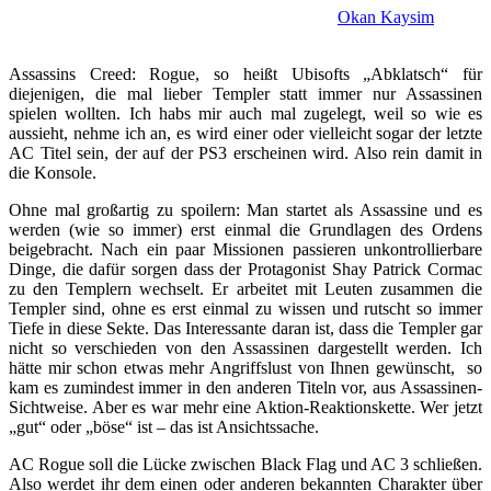
Okan Kaysim
Assassins Creed: Rogue, so heißt Ubisofts „Abklatsch“ für
diejenigen, die mal lieber Templer statt immer nur Assassinen
spielen wollten. Ich habs mir auch mal zugelegt, weil so wie es
aussieht, nehme ich an, es wird einer oder vielleicht sogar der letzte
AC Titel sein, der auf der PS3 erscheinen wird. Also rein damit in
die Konsole.
Ohne mal großartig zu spoilern: Man startet als Assassine und es
werden (wie so immer) erst einmal die Grundlagen des Ordens
beigebracht. Nach ein paar Missionen passieren unkontrollierbare
Dinge, die dafür sorgen dass der Protagonist Shay Patrick Cormac
zu den Templern wechselt. Er arbeitet mit Leuten zusammen die
Templer sind, ohne es erst einmal zu wissen und rutscht so immer
Tiefe in diese Sekte. Das Interessante daran ist, dass die Templer gar
nicht so verschieden von den Assassinen dargestellt werden. Ich
hätte mir schon etwas mehr Angriffslust von Ihnen gewünscht, so
kam es zumindest immer in den anderen Titeln vor, aus Assassinen-
Sichtweise. Aber es war mehr eine Aktion-Reaktionskette. Wer jetzt
„gut“ oder „böse“ ist – das ist Ansichtssache.
AC Rogue soll die Lücke zwischen Black Flag und AC 3 schließen.
Also werdet ihr dem einen oder anderen bekannten Charakter über