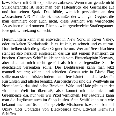
bzw. Fässer mit Gift explodieren zulassen. Wenn man gerade nicht
Suizidgefährdet ist, setzt man per Tastendruck die Gasmaske auf
und hat seinen Spaß. Das blöde, wie ich persönlich an den
„Assassinen NPCs“ finde, ist, dass außer der wichtigen Gegner, die
man eliminiert oder auch nicht, diese garnicht wie waschechte
Assassinen rüberkommen. Eher so wie irgendwelche Straßengauner.
Idee gut, Umsetzung schlecht.
Herumlungern kann man entweder in New York, in River Valley,
oder im kalten Nordatlantik. Ja es ist kalt, es schneit und es stürmt.
Dort treiben sich die großen Gegner herum. Wer auf Seeschlachten
steht ist also herzlich eingeladen das Eis mit seinem Ramsporn zu
brechen. Cormacs Schiff ist kleiner als vom Piratenkapitän Kenway,
aber das hat mich nicht gestört als ich drei legendäre Schiffe
gleichzeitig versenken sollte. Die Drehbrassen kann man jetzt
manuell steuern; zielen und schießen. Genau wie in Black Flag
sollte man sich aufrüsten indem man Tiere häutet und das Leder für
Rüstungen und allerlei benutzt. Anspruchsvoll sind die Weißwale im
Nordatlantik, das sind echte Brocken. Wale und Haie gibt es in der
virtuellen Welt im übermaß, also kommt mir hier nicht mit
Greenpeace o.ä. nur weil wir Pixel vernichten. Für Jagdfaule kann
man die Jagdbeute auch im Shop kaufen. Sein Schiff kann man wie
bekannt auch aufrüsten, für spezielle Missionen bzw. kaufbar auf
Uplay gibts Upgrades von Blackbeards bzw. Edward Kenways
Schiffen.