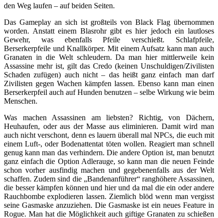
den Weg laufen – auf beiden Seiten.
Das Gameplay an sich ist großteils von Black Flag übernommen
worden. Anstatt einem Blasrohr gibt es hier jedoch ein lautloses
Gewehr, was ebenfalls Pfeile verschießt. Schlafpfeile,
Berserkerpfeile und Knallkörper. Mit einem Aufsatz kann man auch
Granaten in die Welt schleudern. Da man hier mittlerweile kein
Assassine mehr ist, gilt das Credo (keinen Unschuldigen/Zivilisten
Schaden zufügen) auch nicht – das heißt ganz einfach man darf
Zivilisten gegen Wachen kämpfen lassen. Ebenso kann man einen
Berserkerpfeil auch auf Hunden benutzen – selbe Wirkung wie beim
Menschen.
Was machen Assassinen am liebsten? Richtig, von Dächern,
Heuhaufen, oder aus der Masse aus eliminieren. Damit wird man
auch nicht verschont, denn es lauern überall mal NPCs, die euch mit
einem Luft-, oder Bodenattentat töten wollen. Reagiert man schnell
genug kann man das verhindern. Die andere Option ist, man benutzt
ganz einfach die Option Adlerauge, so kann man die neuen Feinde
schon vorher ausfindig machen und gegebenenfalls aus der Welt
schaffen. Zudem sind die „Bandenanführer“ ranghöhere Assassinen,
die besser kämpfen können und hier und da mal die ein oder andere
Rauchbombe explodieren lassen. Ziemlich blöd wenn man vergisst
seine Gasmaske anzuziehen. Die Gasmaske ist ein neues Feature in
Rogue. Man hat die Möglichkeit auch giftige Granaten zu schießen